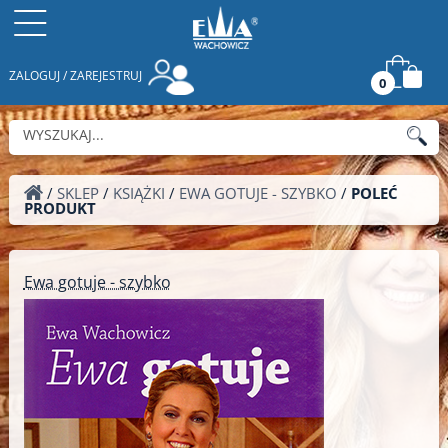
ZALOGUJ / ZAREJESTRUJ
0
/
SKLEP
/
KSIĄŻKI
/
EWA GOTUJE - SZYBKO
/
POLEĆ
PRODUKT
Ewa gotuje - szybko