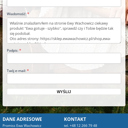
*
Wiadomość:
*
Podpis:
*
Twój e-mail:
DANE ADRESOWE
KONTAKT
Promiss Ewa Wachowicz
tel. +48 12 266 79 48