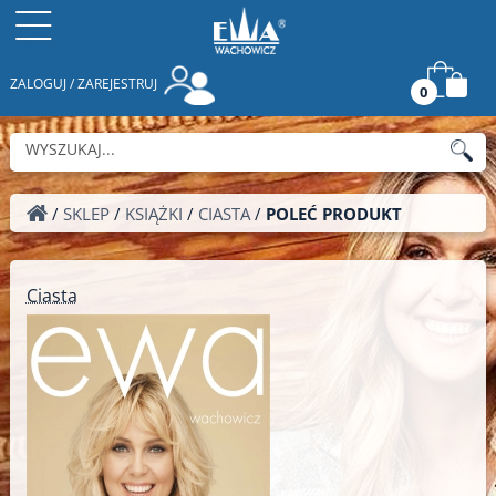
ZALOGUJ / ZAREJESTRUJ
0
/
SKLEP
/
KSIĄŻKI
/
CIASTA
/
POLEĆ PRODUKT
Ciasta