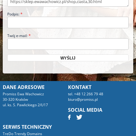
*
Podpis:
*
Twój e-mail:
DANE ADRESOWE
KONTAKT
Promiss Ewa Wachowicz
tel. +48 12 266 79 48
30-320 Kraków
biuro@promiss.pl
ul. ks. S. Pawlickiego 2/U17
SOCIAL MEDIA
SERWIS TECHNICZNY
TreDo Trendy Domains